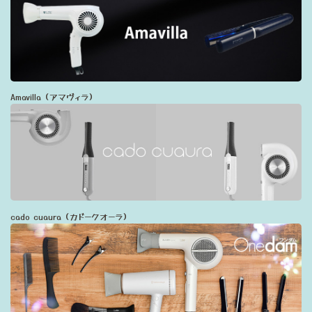
Amavilla（アマヴィラ）
cado cuaura（カドークオーラ）