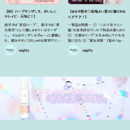
【BIO ハーブサンザシで、おいしく・
【まるで香水♡心地よい香りに癒される
キレイに・元気に！】
ヘアケア！】
西洋では“美容ハーブ”、東洋では“漢
～製品の特徴～ ① “シルク系アミノ
方果実”として親しまれているサンザ
酸”の洗浄成分でシルク特有の滑らかさ
シ。 そんなサンザシをぎゅ～っと濃縮し
② ”天使のリング”を生み出しツヤを毛
た、飲みやすくておしゃれな果実ドリン
髪に付与 ③ ”湿気対策”（髪のうね
クです！ 嬉しい成分もたっぷり！ ・ポ
り、まとまり） ④ 髪内部の水分を補
mighty
mighty
リフェノールでエイジングケア ・天然
給し、しなやかなのにうねりを抑え、つ
クエン酸で疲れにくいカラダに ・ミネ
ややかな毛髪に導く ⑤ 香水のような2
ラル・ビタミンCで美容サポート ・食
種の香り 髪のうねりパサつき、頭皮の
物繊維でお腹スッキリ 飲み方いろい
ベタつき匂い、カラーの色持ちを良くし
ろ！季節で楽しめる♪ 暑い日は…炭酸
たい方におすすめ！ シリーズで使うこと
で割ってサンザシソーダに！ 寒い日
で、まるでサロン帰りのような髪質が得
は…お湯で割ってホッとサンザシもおす
られるヘアケア商品♡ また、香りも香
すめ！
水のようで癒し効果も◎です！