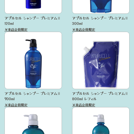
アプルセル シャンプー プレミアムⅡ
アプルセル シャンプー プレミアムⅡ
120ml
300ml
￥来店会員限定
￥来店会員限定
アプルセル シャンプー プレミアムⅡ
アプルセル シャンプー プレミアムⅡ
700ml
800ml レフィル
￥来店会員限定
￥来店会員限定