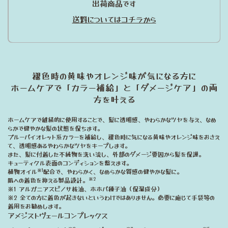
出荷商品です
送料についてはコチラから
褪色時の黄味やオレンジ味が気になる方に
ホームケアで「カラー補給」と「ダメージケア」の両
方を叶える
ホームケアで継続的に使用することで、髪に透明感、やわらかなツヤを与え、なめ
らかで健やかな髪の状態を保ちます。
ブルーバイオレット系カラーを補給し、褪色時に気になる黄味やオレンジ味をおさえ
て、透明感あるやわらかなツヤをキープします。
また、髪に付着した不純物を洗い流し、外部のダメージ要因から髪を保護。
キューティクル表面のコンディションを整えます。
※1
植物オイル
配合で、やわらかく、なめらかな質感の健やかな髪に。
※2
肌への着色を抑える製品設計。
※1 アルガニアスピノサ核油、ホホバ種子油（保湿成分）
※2 全ての方に着色が起きないというわけではありません。必要に応じて手袋等の
着用をお勧めします。
アメジストヴェールコンプレックス