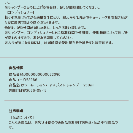
い。
※シャンプーのみで仕上げる場合は、約5分間放置してください。
［コンディショナー］
軽く水気を切ってから適量を手にとり、根元から毛先までキューティクルを整えなが
ら髪に浸透するよう良くなじませます。
その後、約5分間放置したあと、しっかり洗い流します。
※シャンプー、コンディショナーともに放置時間や使用量、使用頻度によって色づき
が変わりますので、お好みで調整してください。
※ムラが気になる時には、放置時間や使用量をやや増やすと効果的です。
商品情報
商品番号:0000000000022096
商品コード:153966
商品名:カラーモーション+ アメジスト シャンプー 250ml
お届け目安:2026-08-12
注意事項
【返品について】
こちらの商品は、お客さま都合での返品をお受けできない返品不可商品で
す。