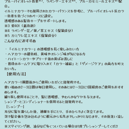
※3
※4
※5
ブルーバイオレット色素
、ラベンダーエキス
、ブルーカモミールエキス
配
合。
イルミナカラーでも採用されたカラーバランスを参考に、ブルーバイオレット系カラ
ー色素を色づくりのベースに設定。
透明感のある髪色キープをサポートします。
※3 紫401（着色剤）
※4 ラベンダー花／葉／茎エキス（保湿成分）
※5 カミツレ花エキス（保湿成分）
こんな方におすすめ
・「イルミナカラー」の透明感を長く楽しみたい方
・ヘアカラーの褪色時、黄味やオレンジ味が気になる方
・ハイトーンカラーやブリーチ後の黄ばみ消しに
・普段のホームケアに取り入れて「カラー補給」と「ダメージケア」の両方を叶え
たい方。
【使用方法】
ヘアカラー1週間後からご使用いただくと効果的です。
使い始めの2～3日間は毎日使用し、そのあとは2～3日に1回程度のご使用をおすす
めします。
繰り返し使用することで、髪に透明感、やわらかなツヤを与えます。
シャンプーとコンディショナーを併用すると効果的です。
［シャンプー］
充分に髪を濡らした後、適量を手にとり、手のひらでよく泡立てます。
泡で髪全体を包み込むように根元から毛先までしっかりとなじませ、その後洗い流し
てください。
※スタイリング剤、油分など多くついている場合は1度プレシャンプーしてくださ