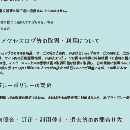
個人情報を第三者に提供することはありません。
報の提供に応じなければならない場合
いる場合
ー・アクセスログ等の取得・利用について
ショップのおすすめ商品・サービス等のご案内、および当ショップのサービスの向上、広告
別情報、サイト内の行動履歴情報、およびコンピュータに関する情報と接続情報（お客様の個
の他、インターネット上での標準技術で取得可能な情報を取得し、分析業務に利用するこ
情報収集を受けたくない場合にはブラウザの設定で拒否することが可能ですが、その場合本サ
す。
バシーポリシーの変更
利用しその保護を徹底するため、または法令の変更等に対応するため、本プライバシーポ
報の照会・訂正・利用停止・消去等のお問合せ先