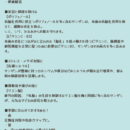
・便秘解消
■美容と健康を助ける
【ポリフェノール】
抗酸化作用に役立つポリフェノールを多く含むサンザシは、身体の抗酸化作用を抑
えて、細胞の老化を抑止。
シミ、シワ、たるみからお肌を守ります。
【ビタミンC・B2】
身体の老化につながると言われる「酸化」を防ぐ働きを持つビタミンC、肺機能や
副腎機能を正常に保つために必要なビタミンB2、サンザシはその両方を多く含みま
す。
■ストレス・メタボ対策に
【各種ミネラル】
サンザシが豊富に持つカルシウムや鉄分などのミネラルが朝の活力増進や、寝る
前の鎮静効果を発揮します。
■運動後や遊びの後に
【クエン酸】
疲労の原因、「乳酸」の生成を抑制するクエン酸を梅と同様に多く含むサンザシ
が、元気な子どもの成長を整えます。
■季節に合わせておすすめも！
・春
花粉症対策や免疫力アップに。
・夏
たっぷりと栄養補給して夏バテ対策