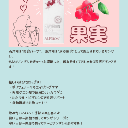
西洋では“美容ハーブ”、東洋では“漢方果実”として親しまれているサンザ
シ。
そんなサンザシをぎゅ～っと濃縮した、飲みやすくておしゃれな果実ドリンクで
す！
嬉しい成分もたっぷり！
・ポリフェノールでエイジングケア
・天然クエン酸で疲れにくいカラダに
・ミネラル・ビタミンCで美容サポート
・食物繊維でお腹スッキリ
飲み方いろいろ！季節で楽しめる♪
暑い日は…炭酸で割ってサンザシソーダに！
寒い日は…お湯で割ってホッとサンザシもおすすめ！