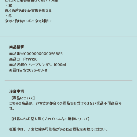
・秋
食べ過ぎで疲れた胃腸を整える
・冬
冷えに負けない冬の冷え対策に
商品情報
商品番号:0000000000026885
商品コード:179726
商品名:BIO ハーブサンザシ 1000mL
お届け目安:2026-08-11
注意事項
【返品について】
こちらの商品は、お客さま都合での返品をお受けできない返品不可商品で
す。
【妊娠中やお薬を処方されている方の接種について】
妊娠中は、子宮収縮の可能性があるため摂取をお控えください。