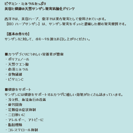
ビタミン・ミネラルたっぷり
美容と健康の天然サンザシ果実抗酸化ドリンク
西洋では、美容ハーブ、東洋では漢方果実として愛用されています。
【BIO ハーブサンザシ】は、サンザシ果実をギュッと濃縮した飲む果実飲料です。
【基本の作り方】
サンザシ1に対して、水4～9を加えお召し上がりください。
■カラダづくりにうれしい栄養素が豊富
・ポリフェノール
・天然クエン酸
・必須ミネラル
・食物繊維
・ビタミンC
■健康をサポート
サンザシには健康をサポートするカラダに嬉しい効果がたくさん詰まっています。
・冷え性、血流血行の改善
・疲労回復
・花粉症の症状抑制
・二日酔いに
・アレルギー、アトピーに
・脂肪燃焼
・コレステロール抑制