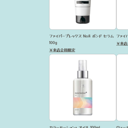
ファイバープレックス No.4 ボンド セラム
ファイバ
100g
￥来店
￥来店会員限定
カラーモーション+ オイル 100ml
ウェーボ