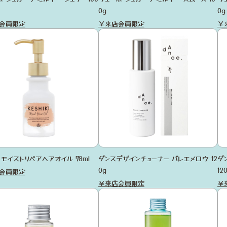
0g
0g
会員限定
￥来店会員限定
￥
 モイストリペアヘアオイル 78ml
ダンスデザインチューナー バレエメロウ 12
ダ
0g
12
会員限定
￥来店会員限定
￥