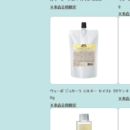
g
￥来店会員限定
￥来店
ウェーボ ジュカーラ ミルキー モイスト 20
ケシキ
0g
￥来店
￥来店会員限定