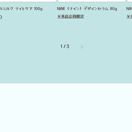
ルミルク ナイトケア 100g
NiNE（ナイン）デザインセラム 80g
N
0
￥来店会員限定
￥
1
/
3