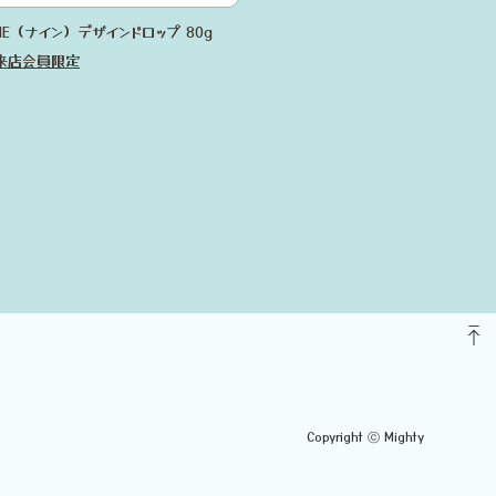
iNE（ナイン）デザインドロップ 80g
来店会員限定
Copyright ⓒ Mighty