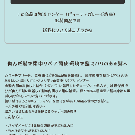
この商品は物流センター（ビューティガレージ倉庫）
出荷商品です
送料についてはコチラから
傷んだ髪を集中リペア頭皮環境を整えハリのある髪へ
カラーやブリーチ、紫外線などで傷んだ髪を補修し、頭皮環境を整えながらハリの
ある髪へと導くサロンクオリティの集中リペアシャンプー。
毛髪内部の損傷した結合（ボンド）に着目したダメージケア処方で、補修保護成
分が傷んだ髪に密着して髪の内側まで集中補修。弾力のある濃密泡で髪の摩擦を軽
減しながらしっとりと洗い上げます。
使い続けることでキューティクルを整えながらハリのある健やかな髪へ。
～人の魅力を引出す香り～
温かい甘さと柔らかさを感じるウッディ調の香り
こんな方に
・ハイダメージによる髪の強度が気になる方に
・うねりやクセが気になる方に