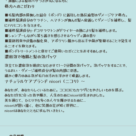
・加齢による髪のパサつきが気になる方に
処方へのこだわり
■毛髪内部の損傷した結合（ボンド）に着目した熱反応型のダメージケア処方。
■補修保護成分のケラチン、ヘマチンが傷んだ髪へ密着してダメージを補修し、髪
にハリとコシを与えます。
■補修保護成分γ-ドコサラクトンがドライヤーの熱により髪を補修します。
■シャンプーしながら落ち着きを感じさせるウッディ調の香り
■薬剤残臭や皮脂の酸化臭、アポクリン腺から出る汗や菌が繁殖することで発生す
るニオイを抑えます。
■ボンドトリートメントと併せてご使用いただくことをおすすめします。
濃密泡で地肌と髪の泡パック
泡立てた濃密泡を頭皮になじませて1～2分間の泡パック。泡パックをすることで、
うるおい・ダメージ補修成分が髪の内部に浸透。
細かく弾力のある泡が毛穴の汚れを浮かせて吸着します。
ナチュラルケアブランド nicori（ニコリ）～
あなたが、あなたらしくいるために。ココロにもカラダにもやさしいものを選ぶ。
あなただけに合った色や輝き、人生のためにnicoriは生まれました。
美を通じて、ひとりでも多くの人々を輝かせるために...
nicoriが思い描く、心に笑顔の花が咲く世界に...
nicoriはあなたとともに歩んでいきたい。