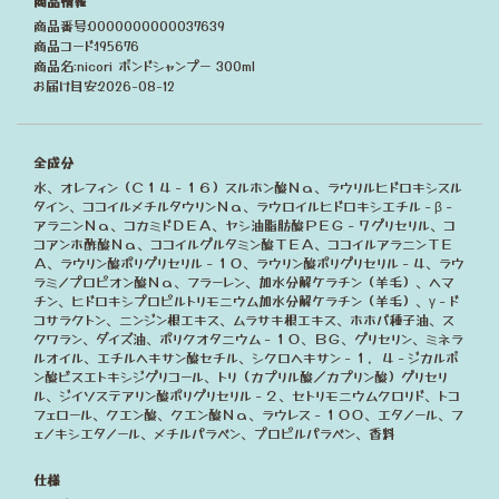
商品情報
商品番号:0000000000037639
商品コード:195676
商品名:nicori ボンドシャンプー 300ml
お届け目安:2026-08-12
全成分
水、オレフィン（Ｃ１４－１６）スルホン酸Ｎａ、ラウリルヒドロキシスル
タイン、ココイルメチルタウリンＮａ、ラウロイルヒドロキシエチル－β－
アラニンＮａ、コカミドＤＥＡ、ヤシ油脂肪酸ＰＥＧ－７グリセリル、コ
コアンホ酢酸Ｎａ、ココイルグルタミン酸ＴＥＡ、ココイルアラニンＴＥ
Ａ、ラウリン酸ポリグリセリル－１０、ラウリン酸ポリグリセリル－４、ラウ
ラミノプロピオン酸Ｎａ、フラーレン、加水分解ケラチン（羊毛）、ヘマ
チン、ヒドロキシプロピルトリモニウム加水分解ケラチン（羊毛）、γ－ド
コサラクトン、ニンジン根エキス、ムラサキ根エキス、ホホバ種子油、ス
クワラン、ダイズ油、ポリクオタニウム－１０、ＢＧ、グリセリン、ミネラ
ルオイル、エチルヘキサン酸セチル、シクロヘキサン－１，４－ジカルボ
ン酸ビスエトキシジグリコール、トリ（カプリル酸／カプリン酸）グリセリ
ル、ジイソステアリン酸ポリグリセリル－２、セトリモニウムクロリド、トコ
フェロール、クエン酸、クエン酸Ｎａ、ラウレス－１００、エタノール、フ
ェノキシエタノール、メチルパラベン、プロピルパラベン、香料
仕様