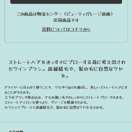
この商品は物流センター（ビューティガレージ倉庫）
出荷商品です
送料についてはコチラから
ストレートヘアをまっすぐにブローする為に考え出され
たツインブラシ。高級猪毛で、髪の毛に自然なツヤ
を。
ドライヤーと合わせて使うことで、クセやうねりを伸ばし、美しいストレートヘアにす
ることができます。
上下のブラシで挟み込み、クセの強い毛でもしっかりとストレートブローできます。
ストレートアイロンを使うより、ダメージを軽減できます。
セラミックプレートと高級猪毛で、髪の毛に自然なツヤを与えます。