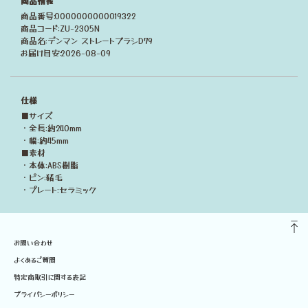
商品情報
商品番号:0000000000019322
商品コード:ZU-2305N
商品名:デンマン ストレートブラシD79
お届け目安:2026-08-09
仕様
■サイズ
・全長:約240mm
・幅:約45mm
■素材
・本体:ABS樹脂
・ピン:猪毛
・プレート:セラミック
お問い合わせ
よくあるご質問
特定商取引に関する表記
プライバシーポリシー