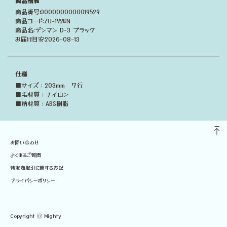
商品情報
商品番号:0000000000019529
商品コード:ZU-1724N
商品名:デンマン D-3 ブラック
お届け目安:2026-08-13
仕様
■サイズ：203mm ７行
■毛材質：ナイロン
■柄材質：ABS樹脂
お問い合わせ
よくあるご質問
特定商取引に関する表記
プライバシーポリシー
Copyright ⓒ Mighty