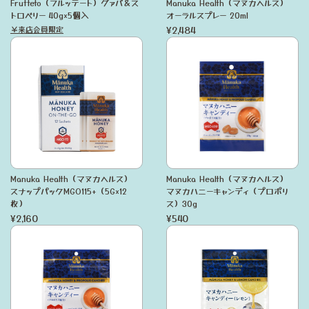
Frutteto（フルッテート）グァバ＆ス
Manuka Health（マヌカヘルス）
トロベリー 40g×5個入
オーラルスプレー 20ml
¥2,484
￥来店会員限定
Manuka Health（マヌカヘルス）
Manuka Health（マヌカヘルス）
スナップパックMGO115+（5G×12
マヌカハニーキャンディ（プロポリ
枚）
ス）30g
¥2,160
¥540