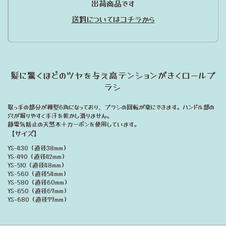
出荷商品です
送料についてはコチラから
髪に驚くほどのツヤを与え高テンションがきくロールブ
ラシ
取っ手の部分が樽型6角になっており、ブラシの回転が楽にできます。ハンドル部の
穴が握りやすく手汗を乾かし滑りません。
静電気防止の天然木＋カーボンを使用しています。
【サイズ】
YS-430（直径38mm）
YS-490（直径42mm）
YS-510（直径48mm）
YS-560（直径54mm）
YS-580（直径60mm）
YS-650（直径67mm）
YS-680（直径77mm）