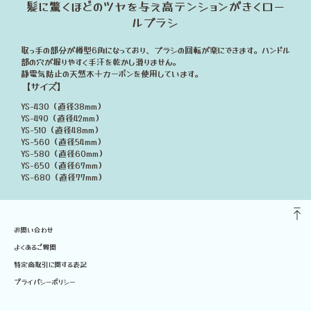
髪に驚くほどのツヤを与え高テンションがきくロー
ルブラシ
取っ手の部分が樽型6角になっており、ブラシの回転が楽にできます。ハンドル
部の穴が握りやすく手汗を乾かし滑りません。
静電気防止の天然木＋カーボンを使用しています。
【サイズ】
YS-430（直径38mm）
YS-490（直径42mm）
YS-510（直径48mm）
YS-560（直径54mm）
YS-580（直径60mm）
YS-650（直径67mm）
YS-680（直径77mm）
お問い合わせ
よくあるご質問
特定商取引に関する表記
プライバシーポリシー